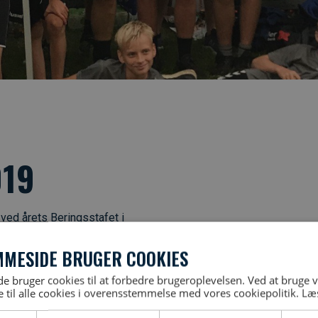
019
 ved årets Beringsstafet i
MMESIDE BRUGER COOKIES
e medarbejdere samt et hold
 bruger cookies til at forbedre brugeroplevelsen. Ved at bruge
 til alle cookies i overensstemmelse med vores cookiepolitik.
Læ
en interne dyst imellem