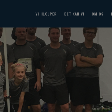
VI HJÆLPER
DET KAN VI
OM OS