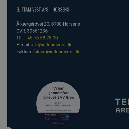
EL-TEAM VEST A/S - HORSENS
Ålkærgårdvej 20, 8700 Horsens
CVR: 30561236
Tlf.:
+45 76 58 78 00
E-mail:
info@elteamvest.dk
Faktura:
faktura@elteamvest.dk