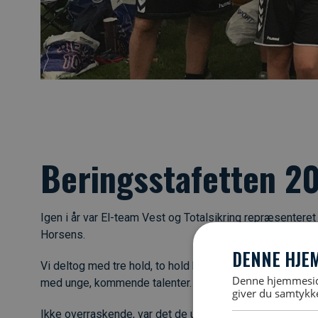
Beringsstafetten 2
Igen i år var El-team Vest og Totalsikring repræsenteret
Horsens.
DENNE HJE
Vi deltog med tre hold, to hold bestående af nuværend
Denne hjemmeside
med unge, kommende talenter.
giver du samtykke
Ikke overraskende, var det de unge raketter der vandt d