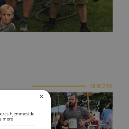
28.08.2019
×
 vores hjemmeside
s mere