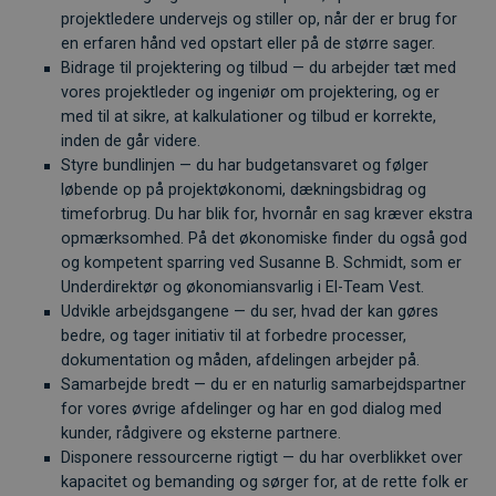
projektledere undervejs og stiller op, når der er brug for
en erfaren hånd ved opstart eller på de større sager.
Bidrage til projektering og tilbud — du arbejder tæt med
vores projektleder og ingeniør om projektering, og er
med til at sikre, at kalkulationer og tilbud er korrekte,
inden de går videre.
Styre bundlinjen — du har budgetansvaret og følger
løbende op på projektøkonomi, dækningsbidrag og
timeforbrug. Du har blik for, hvornår en sag kræver ekstra
opmærksomhed. På det økonomiske finder du også god
og kompetent sparring ved Susanne B. Schmidt, som er
Underdirektør og økonomiansvarlig i El-Team Vest.
Udvikle arbejdsgangene — du ser, hvad der kan gøres
bedre, og tager initiativ til at forbedre processer,
dokumentation og måden, afdelingen arbejder på.
Samarbejde bredt — du er en naturlig samarbejdspartner
for vores øvrige afdelinger og har en god dialog med
kunder, rådgivere og eksterne partnere.
Disponere ressourcerne rigtigt — du har overblikket over
kapacitet og bemanding og sørger for, at de rette folk er