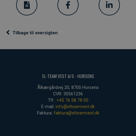
Tilbage til oversigten
EL-TEAM VEST A/S - HORSENS
Ålkærgårdvej 20, 8700 Horsens
CVR: 30561236
Tlf.:
+45 76 58 78 00
E-mail:
info@elteamvest.dk
Faktura:
faktura@elteamvest.dk