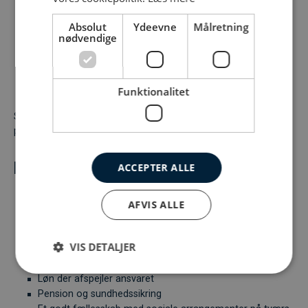
Flydende dansk i skrift og tale er et krav.
Absolut
Ydeevne
Målretning
Mod til at sige tingene, som de er — også når det er
nødvendige
svært
Villighed til at hjælpe på tværs, når kollegerne har brug
for det
Funktionalitet
Solid erfaring fra entreprisebranchen er en fordel — men
personlighed og drive vejer tungt.
Det får du hos os
ACCEPTER ALLE
En rolle med reel indflydelse
AFVIS ALLE
Kompetente kolleger og en god start med ordentlig
introduktion
VIS DETALJER
En hverdag med variation — kontor, projekter, kunder
En fast plads i ledergruppen
Løn der afspejler ansvaret
Pension og sundhedssikring