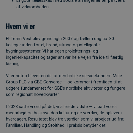
Et godt fællesskab med sociale arrangementer på tværs
af virksomheden
Hvem vi er
El-Team Vest blev grundlagt i 2007 og tæller i dag ca. 80
kolleger inden for el, brand, sikring og intelligente
bygningssystemer. Vi har egen projekterings- og
ingeniørkapacitet og tager ansvar hele vejen fra idé til færdig
løsning.
Vi er netop blevet en del af den britiske servicekoncern Mitie
Group PLC via GBE Converge — og kommer i fremtiden til at
udgøre fundamentet for GBE’s nordiske aktiviteter og fungere
som regionalt hovedkvarter.
I 2023 satte vi ord på det, vi allerede vidste — vi bad vores
medarbejdere beskrive den kultur og de værdier, de oplever i
hverdagen. Resultatet blev tre værdier, som vi arbejder ud fra:
Familiær, Handling og Stolthed. I praksis betyder det: