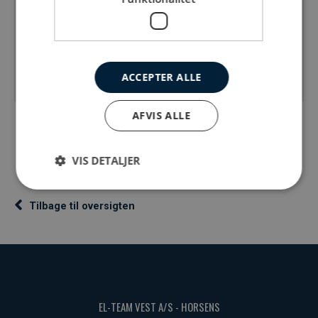
Hvor:
Sundparken, Horsens
Areal:
20 boligblokke
Ydelse:
Fiber
ACCEPTER ALLE
AFVIS ALLE
VIS DETALJER
Tilbage til oversigten
EL-TEAM VEST A/S - HORSENS