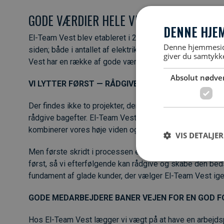
GODE VÆRDIER HELE VEJEN IGENNEM
DENNE HJE
El-Team Vest blev etableret i 2008 som el-installatør vi
Denne hjemmeside
siden; både i antallet af elektrikere og i antallet af tilfr
giver du samtykke
Vest har en række af gode værdier, som vi gør brug af he
Absolut nødve
VI LYTTER FØRST — RÅDGIVER BAGEFTER
Der findes ikke to projekter, der er 1:1. Derfor er vores 
rådgive bagefter. El-Team Vest har mange års erfaringe
kombinerer vores høje viden og kompencer med godt h
VIS DETALJER
Men første skridt i processen er altid, at vi sørger for a
først, så vi efterfølgende kan rådgive og skabe den beds
fundament af glade kunder, der vælger El-Team Vest ige
GODE MEDARBEJDERE BANER VEJEN FOR EN GOD 
Hos El-Team Vest lægger vi vægt på at have en arbejdsp