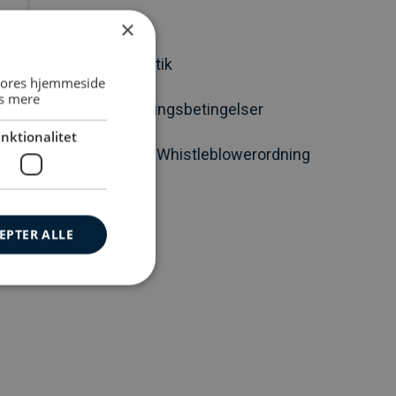
Cookiepolitik
×
Persondatapolitik
 vores hjemmeside
s mere
Salgs‐ og leveringsbetingelser
nktionalitet
El-Team Vests Whistleblowerordning
EPTER ALLE