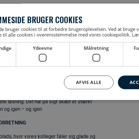
MMESIDE BRUGER COOKIES
rksomhed, og vi har haft god vækst lige
 bruger cookies til at forbedre brugeroplevelsen. Ved at bruge
edse kunder. Det bunder i, at vi hos El-Team
 til alle cookies i overensstemmelse med vores cookiepolitik.
Læ
le vejen rundt i vores organisation.
ndige
Ydeevne
Målretning
Fu
ypperste kompetence altid, at lytte først – og
r med skræddersyede løsninger, hvor vi
åndværk.
AFVIS ALLE
ACC
t lytte til vores kunders udfordringer og behov
te løsning. Det har på sigt skabt et stærkt
n og igen – og igen.
FORRETNING
lads, hvor vores kolleger føler sig glade og